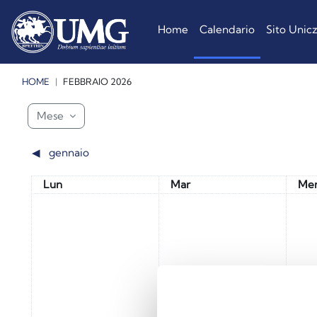
Vai al contenuto principale
Home
Calendario
Sito Unic
HOME
FEBBRAIO 2026
Blocchi
Blocchi
Blocchi
Mese
◀︎
gennaio
Lunedi
Martedì
Mer
Lun
Mar
Me