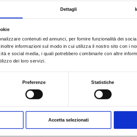
raio
n evento, mercoledì 4 febbraio
Nessun evento, giovedì 5 febbraio
Nessun evento, ve
5
6
Dettagli
ookie
nalizzare contenuti ed annunci, per fornire funzionalità dei socia
inoltre informazioni sul modo in cui utilizza il nostro sito con i 
icità e social media, i quali potrebbero combinarle con altre inform
lizzo dei loro servizi.
braio
n evento, mercoledì 11 febbraio
Nessun evento, giovedì 12 febbraio
Nessun evento, ve
12
13
Preferenze
Statistiche
braio
n evento, mercoledì 18 febbraio
Nessun evento, giovedì 19 febbraio
Nessun evento, ve
Accetta selezionati
19
20