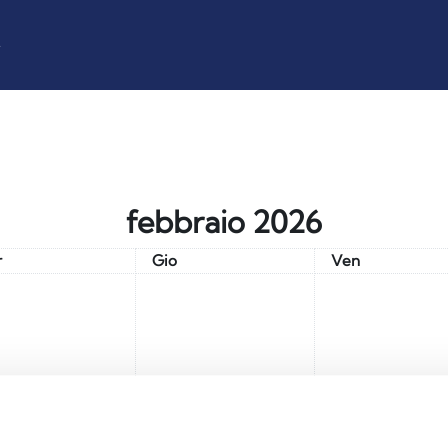
z
febbraio 2026
coledì
Giovedì
Venerdì
r
Gio
Ven