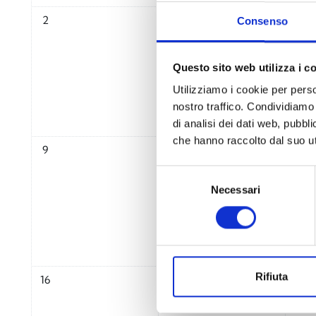
Nessun evento, lunedì 2 febbraio
Nessun evento, martedì 3 febb
Nessu
2
3
4
Consenso
Questo sito web utilizza i c
Utilizziamo i cookie per perso
nostro traffico. Condividiamo 
di analisi dei dati web, pubbl
che hanno raccolto dal suo uti
Nessun evento, lunedì 9 febbraio
Nessun evento, martedì 10 feb
Nessu
9
10
11
Selezione
Necessari
del
consenso
Nessun evento, lunedì 16 febbraio
Nessun evento, martedì 17 feb
Nessu
Rifiuta
16
17
18