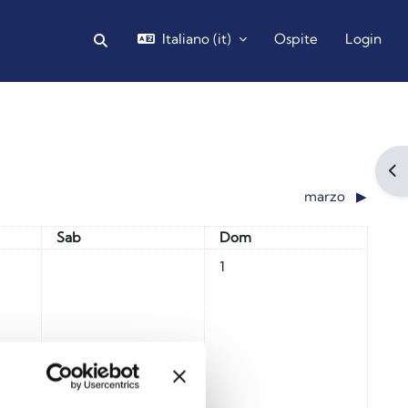
Italiano ‎(it)‎
Ospite
Login
Attiva/disattiva input di ricerca
Blocchi
Apr
marzo
▶︎
Sabato
Domenica
Sab
Dom
Nessun evento, domenica 1 fe
1