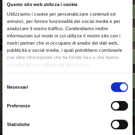
Questo sito web utilizza i cookie
Is this your first time here?
Utilizziamo i cookie per personalizzare contenuti ed
annunci, per fornire funzionalità dei social media e per
Per l'accesso è necessario utilizzare la mail
analizzare il nostro traffico. Condividiamo inoltre
unicz personale e la relativa password (es.
informazioni sul modo in cui utilizza il nostro sito con i
nome.cognome@studenti.unicz.it o
nostri partner che si occupano di analisi dei dati web,
xxxxx@unicz.it )
pubblicità e social media, i quali potrebbero combinarle
Ogni Studente iscritto all’Università Magna
con altre informazioni che ha fornito loro o che hanno
Graecia di Catanzaro possiede un indirizzo
raccolto dal suo utilizzo dei loro servizi.
email di Ateneo. Per recuperare il proprio
indirizzo di posta Elettronica di Ateneo in
Selezione
autonomia è possibile accedere sul portale
Necessari
Studente ESSE3
https://unicz.esse3.cineca.it/
del
inserire matricola e password, accedere nella
consenso
sezione ‘
Dati Personali
’ e nella pagina sarà
Preferenze
visualizzata la ‘
E-Mail di Ateneo
’.
Per resettare la password è necessario utilizzare
Statistiche
ESCLUSIVAMENTE
il seguente
link
https://unicz.esse3.
cineca.it/Anagrafica/
Pas