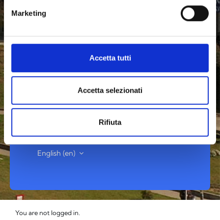
swordDimenticata.do
la nuova password sarà
Marketing
inviata, dopo qualche minuto, sulla email
privata che lo studente avrà indicato sul
portale studente ESSE3
Accetta tutti
Accetta selezionati
Rifiuta
Cookies notice
English ‎(en)‎
You are not logged in.