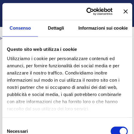
Vai al contenuto principale
Italiano ‎(it)‎
Ospite
Login
Attiva/disattiva input di ricerca
Pannello laterale
Consenso
Dettagli
Informazioni sui cookie
HOME
PAGINE DEL SITO
TAG
CH11_Q18
Questo sito web utilizza i cookie
Blocchi
Blocchi
Blocchi
Blocchi
ch11_q18
Utilizziamo i cookie per personalizzare contenuti ed
Nessun risultato per "ch11_q18"
annunci, per fornire funzionalità dei social media e per
analizzare il nostro traffico. Condividiamo inoltre
informazioni sul modo in cui utilizza il nostro sito con i
Ospite (
Login
)
nostri partner che si occupano di analisi dei dati web,
Ottieni l'app mobile
pubblicità e social media, i quali potrebbero combinarle
© 2025 - Universita' degli Studi "Magna Græcia" di Catanzaro
-
con altre informazioni che ha fornito loro o che hanno
Campus Universitario "Salvatore Venuta"
raccolto dal suo utilizzo dei loro servizi.
Viale Europa - Localitá Germaneto (88100) CATANZARO - Tel.
+39 0961-3694001 (centralino)
P.I. 02157060795 - C.F. 97026980793 -
Rettore:
Prof. Giovanni
Selezione
Cuda
Necessari
del