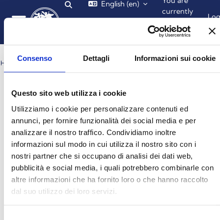
You are
English ‎(en)‎
Toggle search input
Skip to main content
currently
Lo
using
in
guest
Side panel
access
Consenso
Dettagli
Informazioni sui cookie
HOME
SITE PAGES
TAGS
CH2_EQDS4
Blocks
Blocks
Blocks
Blocks
ch2_eqds4
Questo sito web utilizza i cookie
No results for "ch2_eqds4"
Utilizziamo i cookie per personalizzare contenuti ed
annunci, per fornire funzionalità dei social media e per
analizzare il nostro traffico. Condividiamo inoltre
You are currently using guest access (
Log in
)
informazioni sul modo in cui utilizza il nostro sito con i
Get the mobile app
nostri partner che si occupano di analisi dei dati web,
© 2025 - Universita' degli Studi "Magna Græcia" di Catanzaro
-
pubblicità e social media, i quali potrebbero combinarle con
Campus Universitario "Salvatore Venuta"
altre informazioni che ha fornito loro o che hanno raccolto
Viale Europa - Localitá Germaneto (88100) CATANZARO - Tel.
+39 0961-3694001 (centralino)
dal suo utilizzo dei loro servizi.
P.I. 02157060795 - C.F. 97026980793 -
Rettore:
Prof. Giovanni
Cuda
Selezione