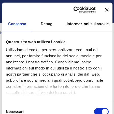
Vai al contenuto principale
Italiano ‎(it)‎
Ospite
Login
Attiva/disattiva input di ricerca
Pannello laterale
Consenso
Dettagli
Informazioni sui cookie
HOME
PAGINE DEL SITO
TAG
CH2_Q21TASSA
Questo sito web utilizza i cookie
Blocchi
Blocchi
Blocchi
Blocchi
ch2_q21tassa
Utilizziamo i cookie per personalizzare contenuti ed
Nessun risultato per "ch2_q21tassa"
annunci, per fornire funzionalità dei social media e per
analizzare il nostro traffico. Condividiamo inoltre
informazioni sul modo in cui utilizza il nostro sito con i
Ospite (
Login
)
nostri partner che si occupano di analisi dei dati web,
Ottieni l'app mobile
pubblicità e social media, i quali potrebbero combinarle
© 2025 - Universita' degli Studi "Magna Græcia" di Catanzaro
-
con altre informazioni che ha fornito loro o che hanno
Campus Universitario "Salvatore Venuta"
raccolto dal suo utilizzo dei loro servizi.
Viale Europa - Localitá Germaneto (88100) CATANZARO - Tel.
+39 0961-3694001 (centralino)
P.I. 02157060795 - C.F. 97026980793 -
Rettore:
Prof. Giovanni
Selezione
Cuda
Necessari
del