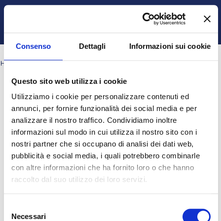
Vai al contenuto principale
Italiano ‎(it)‎
Ospite
Login
Attiva/disattiva input di ricerca
Pannello laterale
Consenso
Dettagli
Informazioni sui cookie
HOME
PAGINE DEL SITO
TAG
CH5_Q17
Questo sito web utilizza i cookie
Blocchi
Blocchi
Blocchi
Blocchi
ch5_q17
Utilizziamo i cookie per personalizzare contenuti ed
Nessun risultato per "ch5_q17"
annunci, per fornire funzionalità dei social media e per
analizzare il nostro traffico. Condividiamo inoltre
informazioni sul modo in cui utilizza il nostro sito con i
Ospite (
Login
)
nostri partner che si occupano di analisi dei dati web,
Ottieni l'app mobile
pubblicità e social media, i quali potrebbero combinarle
© 2025 - Universita' degli Studi "Magna Græcia" di Catanzaro
-
con altre informazioni che ha fornito loro o che hanno
Campus Universitario "Salvatore Venuta"
raccolto dal suo utilizzo dei loro servizi.
Viale Europa - Localitá Germaneto (88100) CATANZARO - Tel.
+39 0961-3694001 (centralino)
P.I. 02157060795 - C.F. 97026980793 -
Rettore:
Prof. Giovanni
Selezione
Cuda
Necessari
del