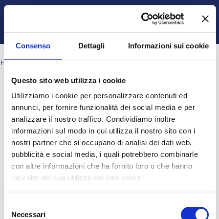
Vai al contenuto principale
Italiano ‎(it)‎
Ospite
Login
Attiva/disattiva input di ricerca
Pannello laterale
Consenso
Dettagli
Informazioni sui cookie
HOME
PAGINE DEL SITO
TAG
CH5_Q25
Questo sito web utilizza i cookie
Blocchi
Blocchi
Blocchi
Blocchi
ch5_q25
Utilizziamo i cookie per personalizzare contenuti ed
Nessun risultato per "ch5_q25"
annunci, per fornire funzionalità dei social media e per
analizzare il nostro traffico. Condividiamo inoltre
informazioni sul modo in cui utilizza il nostro sito con i
Ospite (
Login
)
nostri partner che si occupano di analisi dei dati web,
Ottieni l'app mobile
pubblicità e social media, i quali potrebbero combinarle
© 2025 - Universita' degli Studi "Magna Græcia" di Catanzaro
-
con altre informazioni che ha fornito loro o che hanno
Campus Universitario "Salvatore Venuta"
raccolto dal suo utilizzo dei loro servizi.
Viale Europa - Localitá Germaneto (88100) CATANZARO - Tel.
+39 0961-3694001 (centralino)
P.I. 02157060795 - C.F. 97026980793 -
Rettore:
Prof. Giovanni
Selezione
Cuda
Necessari
del