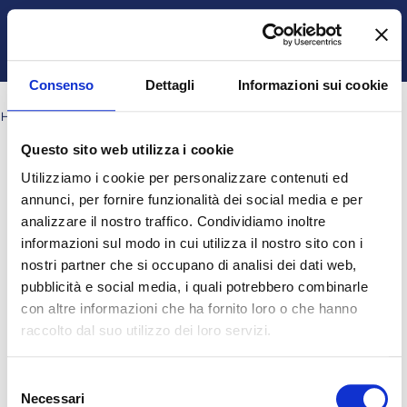
Vai al contenuto principale
Italiano ‎(it)‎
Ospite
Login
Attiva/disattiva input di ricerca
Pannello laterale
Consenso
Dettagli
Informazioni sui cookie
HOME
PAGINE DEL SITO
TAG
CH5_Q26
Questo sito web utilizza i cookie
Blocchi
Blocchi
Blocchi
Blocchi
ch5_q26
Utilizziamo i cookie per personalizzare contenuti ed
Nessun risultato per "ch5_q26"
annunci, per fornire funzionalità dei social media e per
analizzare il nostro traffico. Condividiamo inoltre
informazioni sul modo in cui utilizza il nostro sito con i
Ospite (
Login
)
nostri partner che si occupano di analisi dei dati web,
Ottieni l'app mobile
pubblicità e social media, i quali potrebbero combinarle
© 2025 - Universita' degli Studi "Magna Græcia" di Catanzaro
-
con altre informazioni che ha fornito loro o che hanno
Campus Universitario "Salvatore Venuta"
raccolto dal suo utilizzo dei loro servizi.
Viale Europa - Localitá Germaneto (88100) CATANZARO - Tel.
+39 0961-3694001 (centralino)
P.I. 02157060795 - C.F. 97026980793 -
Rettore:
Prof. Giovanni
Selezione
Cuda
Necessari
del