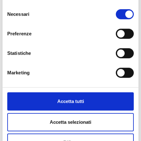
Alta Formazione
Selezione
Necessari
Dottorati di Ricerca
del
consenso
Altri Corsi
(3)
Preferenze
Amministrazione
(4)
Statistiche
Cerca corsi
Marketing
Cerca cor
Accetta tutti
Non sei collegato. (
Login
)
Ottieni l'app mobile
Accetta selezionati
© 2025 - Universita' degli Studi "Magna Græcia" di Catanzaro
-
Campus Universitario "Salvatore Venuta"
Viale Europa - Localitá Germaneto (88100) CATANZARO - Tel.