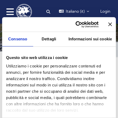
Vai al contenuto principale
Italiano ‎(it)‎
Login
Attiva/disattiva input di ricerca
Pannello laterale
Consenso
Dettagli
Informazioni sui cookie
Apr
Blocchi
Blocchi
Blocchi
Blocchi
Questo sito web utilizza i cookie
Categorie di corso
Utilizziamo i cookie per personalizzare contenuti ed
annunci, per fornire funzionalità dei social media e per
Dipartimento di Giurisprudenza, Economia e
analizzare il nostro traffico. Condividiamo inoltre
Sociologia
informazioni sul modo in cui utilizza il nostro sito con i
nostri partner che si occupano di analisi dei dati web,
Scuola di Farmacia e Nutraceutica
pubblicità e social media, i quali potrebbero combinarle
con altre informazioni che ha fornito loro o che hanno
Scuola di Medicina e Chirurgia
(14)
raccolto dal suo utilizzo dei loro servizi.