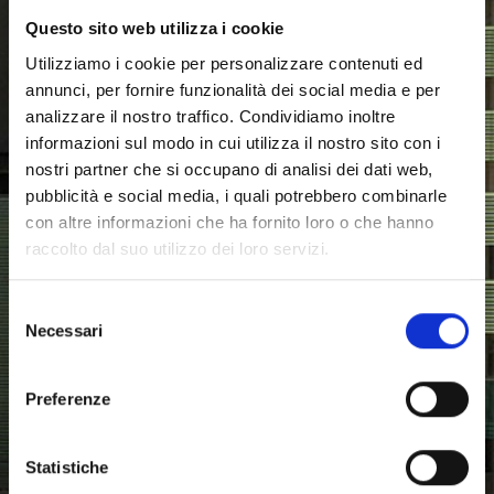
Questo sito web utilizza i cookie
Utilizziamo i cookie per personalizzare contenuti ed
È la prima volta che accedi qui?
annunci, per fornire funzionalità dei social media e per
Per l'accesso è necessario utilizzare la mail
analizzare il nostro traffico. Condividiamo inoltre
unicz personale e la relativa password (es.
informazioni sul modo in cui utilizza il nostro sito con i
nome.cognome@studenti.unicz.it o
nostri partner che si occupano di analisi dei dati web,
xxxxx@unicz.it )
pubblicità e social media, i quali potrebbero combinarle
con altre informazioni che ha fornito loro o che hanno
Ogni Studente iscritto all’Università Magna
raccolto dal suo utilizzo dei loro servizi.
Graecia di Catanzaro possiede un indirizzo
email di Ateneo. Per recuperare il proprio
indirizzo di posta Elettronica di Ateneo in
Selezione
autonomia è possibile accedere sul portale
Necessari
del
Studente ESSE3
https://unicz.esse3.cineca.it/
consenso
inserire matricola e password, accedere nella
sezione ‘
Dati Personali
’ e nella pagina sarà
Preferenze
visualizzata la ‘
E-Mail di Ateneo
’.
Per resettare la password è necessario utilizzare
Statistiche
ESCLUSIVAMENTE
il seguente