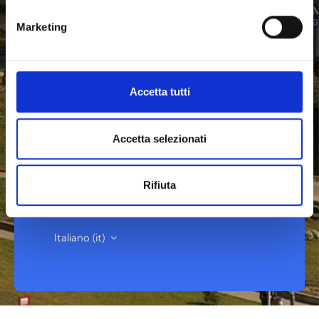
link
https://unicz.esse3.
cineca.it/Anagrafica/
Pas
swordDimenticata.do
la nuova password sarà
Marketing
inviata, dopo qualche minuto, sulla email
privata che lo studente avrà indicato sul
portale studente ESSE3
Accetta tutti
Accetta selezionati
Rifiuta
Informativa cookie
Italiano ‎(it)‎