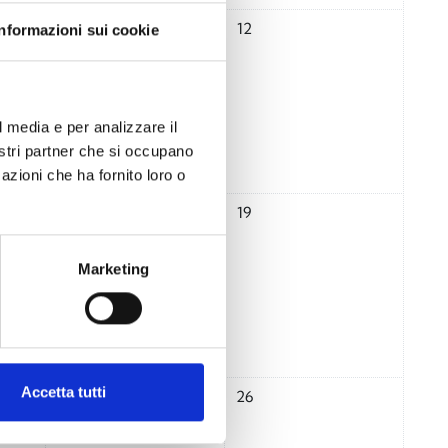
enerdì 10 novembre
Nessun evento, sabato 11 novembre
Nessun evento, domenica 12 
11
12
Informazioni sui cookie
l media e per analizzare il
nostri partner che si occupano
azioni che ha fornito loro o
enerdì 17 novembre
Nessun evento, sabato 18 novembre
Nessun evento, domenica 19 
18
19
Marketing
enerdì 24 novembre
Nessun evento, sabato 25 novembre
Nessun evento, domenica 26 
Accetta tutti
25
26