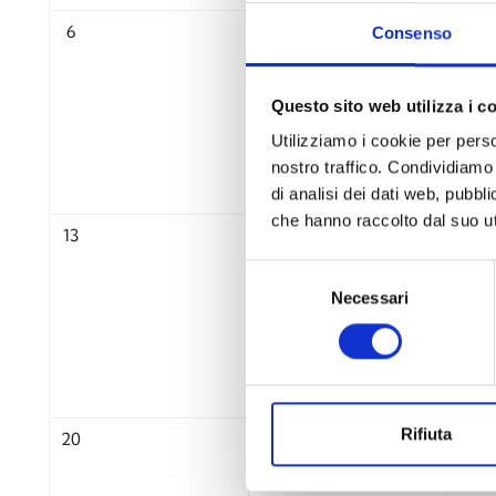
Nessun evento, lunedì 6 novembre
Nessun evento, martedì 7 no
Nessu
6
7
8
Consenso
Questo sito web utilizza i c
Utilizziamo i cookie per perso
nostro traffico. Condividiamo 
di analisi dei dati web, pubbl
che hanno raccolto dal suo uti
Nessun evento, lunedì 13 novembre
Nessun evento, martedì 14 n
Nessu
13
14
15
Selezione
Necessari
del
consenso
Nessun evento, lunedì 20 novembre
Nessun evento, martedì 21 n
Nessu
Rifiuta
20
21
22