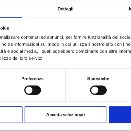
vembre
n evento, mercoledì 8 novembre
Nessun evento, giovedì 9 novembre
Nessun evento, v
9
10
Dettagli
ookie
nalizzare contenuti ed annunci, per fornire funzionalità dei socia
inoltre informazioni sul modo in cui utilizza il nostro sito con i 
icità e social media, i quali potrebbero combinarle con altre inform
lizzo dei loro servizi.
ovembre
n evento, mercoledì 15 novembre
Nessun evento, giovedì 16 novembre
Nessun evento, v
16
17
Preferenze
Statistiche
ovembre
n evento, mercoledì 22 novembre
Nessun evento, giovedì 23 novembre
Nessun evento, v
Accetta selezionati
23
24