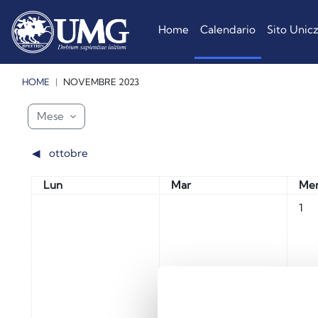
Vai al contenuto principale
Home
Calendario
Sito Unic
HOME
NOVEMBRE 2023
Blocchi
Blocchi
Blocchi
Mese
◀︎
ottobre
Lunedi
Martedì
Mer
Lun
Mar
Me
Nessu
1