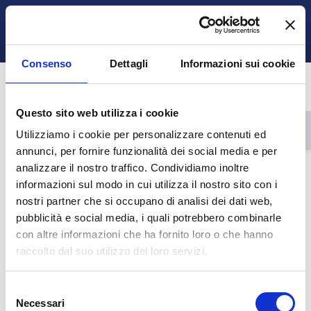
Vai al contenuto principale
Ospite
Login
Italiano ‎(it)‎
Attiva/disattiva input di ricerca
Pannello laterale
Consenso
Dettagli
Informazioni sui cookie
HOME
MAGGIO 2024
Questo sito web utilizza i cookie
Calendario
Blocchi 1
Blocchi 2
Blocchi 3
Blocchi 4
Apr
Mese
Utilizziamo i cookie per personalizzare contenuti ed
annunci, per fornire funzionalità dei social media e per
maggio 2024
←
aprile
giugno
→
analizzare il nostro traffico. Condividiamo inoltre
informazioni sul modo in cui utilizza il nostro sito con i
Lunedi
Martedì
Mercoledì
Giovedì
Venerdì
Sabato
Domenic
Lun
Mar
Mer
Gio
Ven
Sab
Dom
nostri partner che si occupano di analisi dei dati web,
Nessun evento, mercoledì 1 maggio
Nessun evento, giovedì 2 maggio
Nessun evento, venerdì 3
Nessun evento, s
Nessun e
1
2
3
4
5
pubblicità e social media, i quali potrebbero combinarle
con altre informazioni che ha fornito loro o che hanno
Nessun evento, lunedì 6 maggio
Nessun evento, martedì 7 maggio
Nessun evento, mercoledì 8 maggio
Nessun evento, giovedì 9 maggio
Nessun evento, venerdì 1
Nessun evento, s
Nessun e
6
7
8
9
10
11
12
raccolto dal suo utilizzo dei loro servizi.
Selezione
Nessun evento, lunedì 13 maggio
Nessun evento, martedì 14 maggio
Nessun evento, mercoledì 15 maggio
Nessun evento, giovedì 16 maggio
Nessun evento, venerdì 1
Nessun evento, s
Nessun e
13
14
15
16
17
18
19
Necessari
del