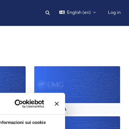
English ‎(en)‎
Log in
Toggle search input
NO
ISTOLOGIA
Informazioni sui cookie