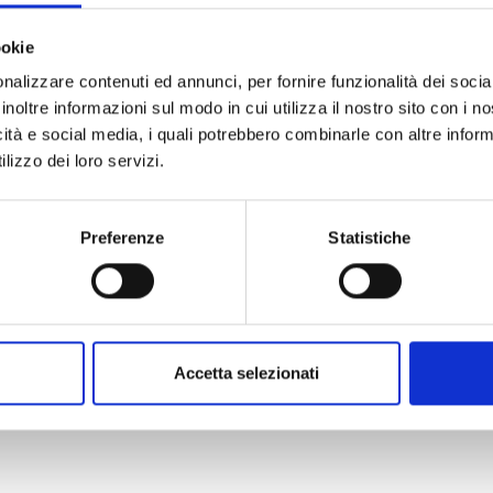
ookie
nalizzare contenuti ed annunci, per fornire funzionalità dei socia
inoltre informazioni sul modo in cui utilizza il nostro sito con i 
TICA 6 CFU
MATEMATICA 3 CFU
icità e social media, i quali potrebbero combinarle con altre inform
lizzo dei loro servizi.
Preferenze
Statistiche
6-2027 III ANNO
II ANNO 2026/2027
Accetta selezionati