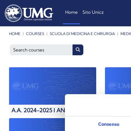
Skip to main content
Home
Sito Unicz
HOME
COURSES
SCUOLA DI MEDICINA E CHIRURGIA
MEDI
Search courses
Search courses
A.A. 2024-2025 I ANNO
A.A. 202
Consenso