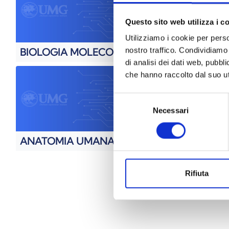
Questo sito web utilizza i c
Utilizziamo i cookie per perso
nostro traffico. Condividiamo 
BIOLOGIA MOLECOLARE
MATEMA
di analisi dei dati web, pubbl
che hanno raccolto dal suo uti
Selezione
Necessari
del
consenso
ANATOMIA UMANA II
A.A. 202
Rifiuta