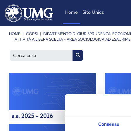
Vai al contenuto principale
Home
Sito Unicz
HOME
CORSI
DIPARTIMENTO DI GIURISPRUDENZA, ECONOMI
ATTIVITÀ A LIBERA SCELTA - AREA SOCIOLOGICA AD ESAURIM
Cerca corsi
Cerca corsi
a.a. 2025 - 2026
a.a. 2024
Consenso