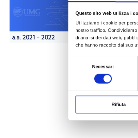
Questo sito web utilizza i c
Utilizziamo i cookie per perso
nostro traffico. Condividiamo 
a.a. 2021 - 2022
a.a. 2020
di analisi dei dati web, pubbl
che hanno raccolto dal suo uti
Selezione
Necessari
del
consenso
Rifiuta