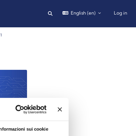
English ‎(en)‎
Log in
Toggle search input
1
Informazioni sui cookie