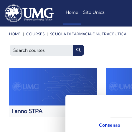
Skip to main content
Home
Sito Unicz
HOME
COURSES
SCUOLA DI FARMACIA E NUTRACEUTICA
Search courses
Search courses
I anno STPA
II anno 
Consenso