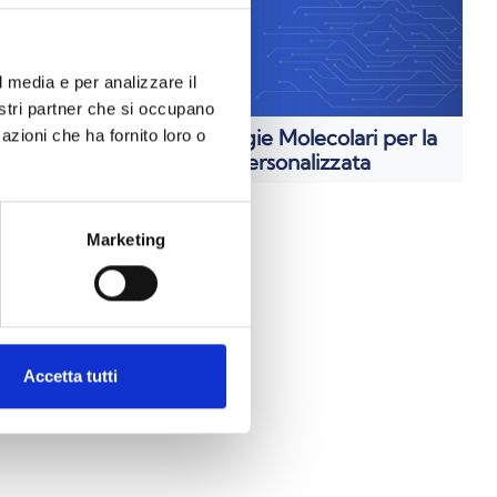
l media e per analizzare il
nostri partner che si occupano
Biotecnologie Molecolari per la
azioni che ha fornito loro o
tti del
Medicina Personalizzata
Marketing
osmetiche
Accetta tutti