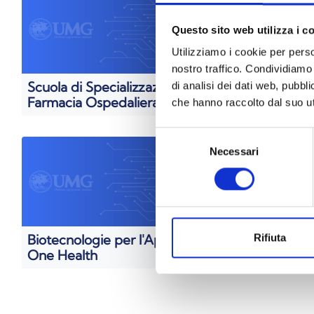
Questo sito web utilizza i c
Utilizziamo i cookie per perso
nostro traffico. Condividiamo 
Scuola di Specializzazione in
Scienze B
di analisi dei dati web, pubbl
Farmacia Ospedaliera
l'ambien
che hanno raccolto dal suo uti
(Triennal
Selezione
Necessari
del
consenso
Biotecnologie per l'Approccio
Biotecnol
Rifiuta
One Health
Salute