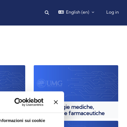
English ‎(en)‎
Log in
Toggle search input
elle
Biotecnologie mediche,
veterinarie e farmaceutiche
Informazioni sui cookie