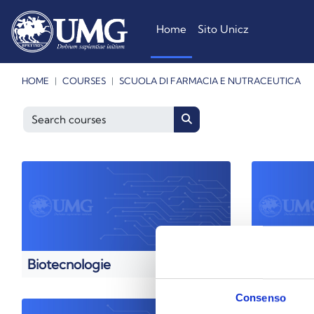
Skip to main content
Home
Sito Unicz
HOME
COURSES
SCUOLA DI FARMACIA E NUTRACEUTICA
Search courses
Search courses
Biotecnologie
Farmacia
Consenso