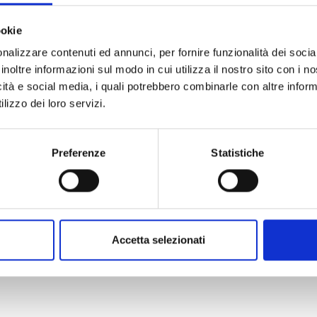
ookie
nalizzare contenuti ed annunci, per fornire funzionalità dei socia
inoltre informazioni sul modo in cui utilizza il nostro sito con i 
iologiche per
Scienze e Tecnologie
icità e social media, i quali potrebbero combinarle con altre inform
te
Cosmetiche e dei Prodo
lizzo dei loro servizi.
e/InterAteneo)
Benessere
Preferenze
Statistiche
ogie Innovative per la
Scienze Chimiche e C
Accetta selezionati