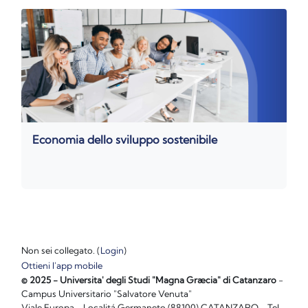
Economia dello sviluppo sostenibile
Non sei collegato. (
Login
)
Ottieni l'app mobile
© 2025 - Universita' degli Studi "Magna Græcia" di Catanzaro
-
Campus Universitario "Salvatore Venuta"
Viale Europa - Localitá Germaneto (88100) CATANZARO - Tel.