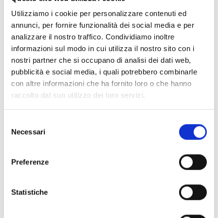
Utilizziamo i cookie per personalizzare contenuti ed
Metodi quantitativi per l'economia e la finanza
annunci, per fornire funzionalità dei social media e per
analizzare il nostro traffico. Condividiamo inoltre
informazioni sul modo in cui utilizza il nostro sito con i
nostri partner che si occupano di analisi dei dati web,
pubblicità e social media, i quali potrebbero combinarle
con altre informazioni che ha fornito loro o che hanno
raccolto dal suo utilizzo dei loro servizi.
Selezione
Necessari
del
consenso
C.I. Economia pubblica
Preferenze
Statistiche