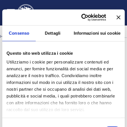
Skip to main content
English ‎(en)‎
Log in
Toggle search input
Side panel
Consenso
Dettagli
Informazioni sui cookie
HOME
COURSES
SCUOLA DI FARMACIA E NUTRACEUTICA
BIOTECNOLOGIE
A.A. 2023 - 2024
Search courses
Questo sito web utilizza i cookie
Search courses
Utilizziamo i cookie per personalizzare contenuti ed
annunci, per fornire funzionalità dei social media e per
analizzare il nostro traffico. Condividiamo inoltre
informazioni sul modo in cui utilizza il nostro sito con i
nostri partner che si occupano di analisi dei dati web,
pubblicità e social media, i quali potrebbero combinarle
con altre informazioni che ha fornito loro o che hanno
raccolto dal suo utilizzo dei loro servizi.
I Semestre
Selezione