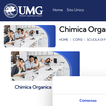
Vai al contenuto principale
Home
Sito Unicz
Chimica Orga
HOME
CORSI
SCUOLA DI 
Chimica Organica
Consenso