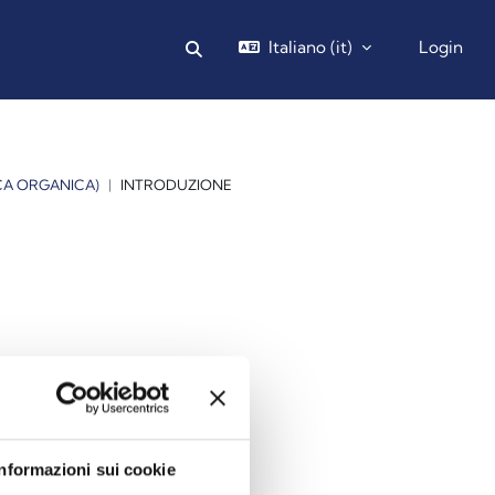
Italiano ‎(it)‎
Login
Attiva/disattiva input di ricerca
CA ORGANICA)
INTRODUZIONE
Informazioni sui cookie