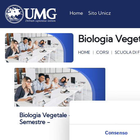
Vai al contenuto principale
Home
Sito Unicz
Biologia Veget
HOME
CORSI
SCUOLA DI 
Biologia Vegetale - II
Semestre -
Consenso