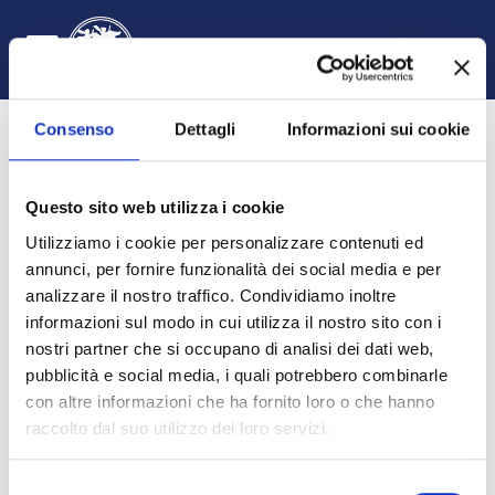
Skip to main content
English ‎(en)‎
Log in
Toggle search input
Side panel
Consenso
Dettagli
Informazioni sui cookie
Questo sito web utilizza i cookie
Utilizziamo i cookie per personalizzare contenuti ed
annunci, per fornire funzionalità dei social media e per
analizzare il nostro traffico. Condividiamo inoltre
informazioni sul modo in cui utilizza il nostro sito con i
Filosofia del diritto I A - L
nostri partner che si occupano di analisi dei dati web,
pubblicità e social media, i quali potrebbero combinarle
HOME
COURSES
DIPARTIMENTO DI GIURISPRUDENZA, ECONOMIA E SOCIOLOGIA
GIURISPRUDENZA
A.A. 2022 - 2023
FILOSOFIA DEL DIRITTO I AL
SUMMARY
con altre informazioni che ha fornito loro o che hanno
raccolto dal suo utilizzo dei loro servizi.
Selezione