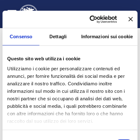
Vai al contenuto principale
Login
Italiano ‎(it)‎
Attiva/disattiva input di ricerca
Pannello laterale
Consenso
Dettagli
Informazioni sui cookie
Questo sito web utilizza i cookie
Utilizziamo i cookie per personalizzare contenuti ed
annunci, per fornire funzionalità dei social media e per
analizzare il nostro traffico. Condividiamo inoltre
informazioni sul modo in cui utilizza il nostro sito con i
Filosofia del diritto I A - L
nostri partner che si occupano di analisi dei dati web,
pubblicità e social media, i quali potrebbero combinarle
HOME
CORSI
DIPARTIMENTO DI GIURISPRUDENZA, ECONOMIA E SOCIOLOGIA
GIURISPRUDENZA
A.A. 2022 - 2023
FILOSOFIA DEL DIRITTO I AL
INTRODUZIONE
con altre informazioni che ha fornito loro o che hanno
raccolto dal suo utilizzo dei loro servizi.
Selezione