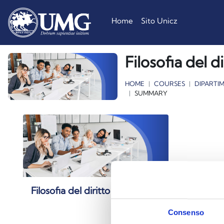
Skip to main content
Home
Sito Unicz
Filosofia del di
HOME
COURSES
DIPARTI
SUMMARY
Filosofia del diritto I M - Z
Consenso