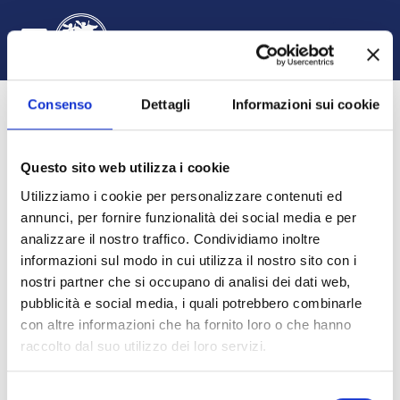
Vai al contenuto principale
Italiano ‎(it)‎
Login
Attiva/disattiva input di ricerca
Pannello laterale
Consenso
Dettagli
Informazioni sui cookie
Questo sito web utilizza i cookie
Utilizziamo i cookie per personalizzare contenuti ed
annunci, per fornire funzionalità dei social media e per
analizzare il nostro traffico. Condividiamo inoltre
informazioni sul modo in cui utilizza il nostro sito con i
Diritto ecclesiastico
nostri partner che si occupano di analisi dei dati web,
pubblicità e social media, i quali potrebbero combinarle
HOME
CORSI
DIPARTIMENTO DI GIURISPRUDENZA, ECONOMIA E SOCIOLOGIA
GIURISPRUDENZA
A.A. 2022 - 2023
DIRITTO ECCLESIASTICO A.A. 2022-2023
INTRODUZIONE
con altre informazioni che ha fornito loro o che hanno
raccolto dal suo utilizzo dei loro servizi.
Selezione