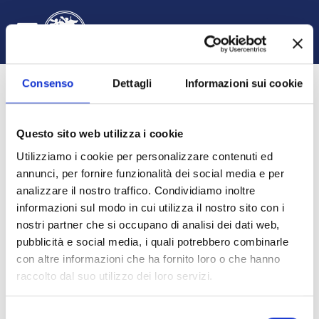
Vai al contenuto principale
Italiano ‎(it)‎
Login
Attiva/disattiva input di ricerca
Pannello laterale
Consenso
Dettagli
Informazioni sui cookie
Questo sito web utilizza i cookie
Utilizziamo i cookie per personalizzare contenuti ed
annunci, per fornire funzionalità dei social media e per
analizzare il nostro traffico. Condividiamo inoltre
informazioni sul modo in cui utilizza il nostro sito con i
Diritto commerciale
nostri partner che si occupano di analisi dei dati web,
pubblicità e social media, i quali potrebbero combinarle
HOME
CORSI
DIPARTIMENTO DI GIURISPRUDENZA, ECONOMIA E SOCIOLOGIA
GIURISPRUDENZA
A.A. 2023 - 2024
DIRITTO COMMERCIALE 2324
INTRODUZIONE
con altre informazioni che ha fornito loro o che hanno
raccolto dal suo utilizzo dei loro servizi.
Selezione