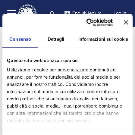
Skip to main content
English ‎(en)‎
Log in
Toggle search input
Side panel
Consenso
Dettagli
Informazioni sui cookie
Questo sito web utilizza i cookie
Utilizziamo i cookie per personalizzare contenuti ed
annunci, per fornire funzionalità dei social media e per
analizzare il nostro traffico. Condividiamo inoltre
Diritto internazionale privato e
informazioni sul modo in cui utilizza il nostro sito con i
processuale
nostri partner che si occupano di analisi dei dati web,
pubblicità e social media, i quali potrebbero combinarle
HOME
COURSES
DIPARTIMENTO DI GIURISPRUDENZA, ECONOMIA E SOCIOLOGIA
GIURISPRUDENZA
A.A. 2023 - 2024
DIRITTO INTERNAZIONALE PRIVATO E PROCESSUALE 2324
SUMMARY
con altre informazioni che ha fornito loro o che hanno
raccolto dal suo utilizzo dei loro servizi.