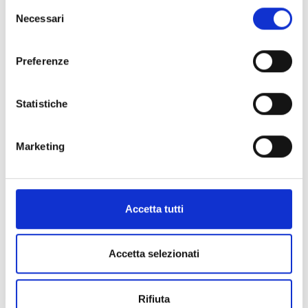
Selezione
Necessari
del
consenso
Preferenze
Statistiche
Diritto internazionale privato e processuale
Marketing
Accetta tutti
You are not logged in. (
Log in
)
Get the mobile app
© 2025 - Universita' degli Studi "Magna Græcia" di Catanzaro
-
Accetta selezionati
Campus Universitario "Salvatore Venuta"
Viale Europa - Localitá Germaneto (88100) CATANZARO - Tel.
+39 0961-3694001 (centralino)
Rifiuta
P.I. 02157060795 - C.F. 97026980793 -
Rettore:
Prof. Giovanni