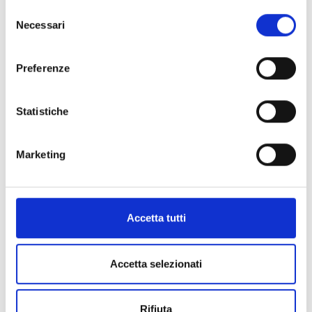
Selezione
Necessari
del
consenso
Preferenze
Statistiche
Diritto del mercato interno europeo (european
union internal market law)
Marketing
Accetta tutti
Non sei collegato. (
Login
)
Ottieni l'app mobile
Accetta selezionati
© 2025 - Universita' degli Studi "Magna Græcia" di Catanzaro
-
Campus Universitario "Salvatore Venuta"
Viale Europa - Localitá Germaneto (88100) CATANZARO - Tel.
Rifiuta
+39 0961-3694001 (centralino)