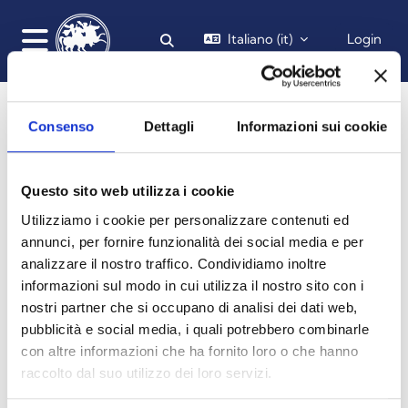
Vai al contenuto principale
Italiano ‎(it)‎
Login
Attiva/disattiva input di ricerca
Pannello laterale
Consenso
Dettagli
Informazioni sui cookie
Questo sito web utilizza i cookie
Utilizziamo i cookie per personalizzare contenuti ed
annunci, per fornire funzionalità dei social media e per
analizzare il nostro traffico. Condividiamo inoltre
Diritto del mercato interno europeo
informazioni sul modo in cui utilizza il nostro sito con i
(european union internal market law)
nostri partner che si occupano di analisi dei dati web,
pubblicità e social media, i quali potrebbero combinarle
HOME
CORSI
DIPARTIMENTO DI GIURISPRUDENZA, ECONOMIA E SOCIOLOGIA
GIURISPRUDENZA
A.A. 2023 - 2024
DIRITTO DEL MERCATO INTERNO EUROPEO (EUROPEAN UNION INTERNAL MARKET LAW) 2324
INTRODUZIONE
con altre informazioni che ha fornito loro o che hanno
raccolto dal suo utilizzo dei loro servizi.