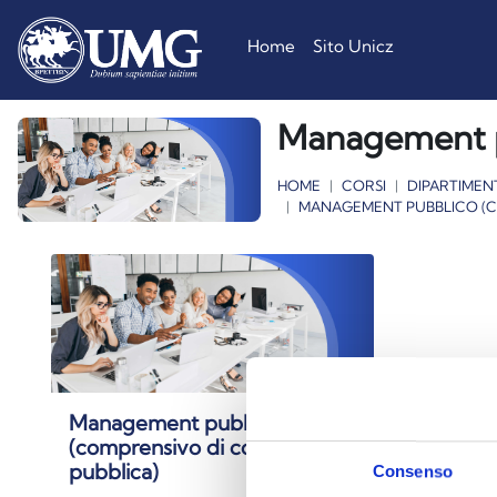
Vai al contenuto principale
Home
Sito Unicz
Management pu
HOME
CORSI
DIPARTIMEN
MANAGEMENT PUBBLICO (CO
Management pubblico
(comprensivo di contabilità
pubblica)
Consenso