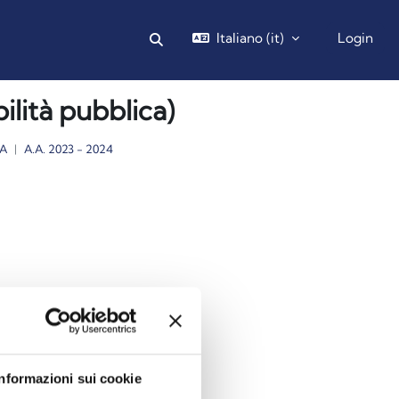
Italiano ‎(it)‎
Login
Attiva/disattiva input di ricerca
lità pubblica)
A
A.A. 2023 - 2024
Informazioni sui cookie