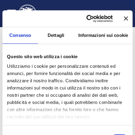
Vai al contenuto principale
Login
Italiano ‎(it)‎
Attiva/disattiva input di ricerca
Pannello laterale
Consenso
Dettagli
Informazioni sui cookie
Questo sito web utilizza i cookie
Utilizziamo i cookie per personalizzare contenuti ed
annunci, per fornire funzionalità dei social media e per
analizzare il nostro traffico. Condividiamo inoltre
informazioni sul modo in cui utilizza il nostro sito con i
Legislazione del diporto e del turismo
nostri partner che si occupano di analisi dei dati web,
pubblicità e social media, i quali potrebbero combinarle
HOME
CORSI
DIPARTIMENTO DI GIURISPRUDENZA, ECONOMIA E SOCIOLOGIA
GIURISPRUDENZA
A.A. 2023 - 2024
LEGISLAZIONE DEL DIPORTO E DEL TURISMO 2324
INTRODUZIONE
con altre informazioni che ha fornito loro o che hanno
raccolto dal suo utilizzo dei loro servizi.
Selezione