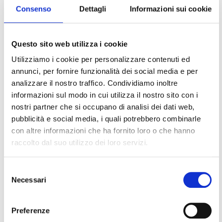
Schema della sezione
Consenso
Dettagli
Informazioni sui cookie
URL
MS basics, lunedì 23 novembre (12-13)
Questo sito web utilizza i cookie
Completamento
Utilizziamo i cookie per personalizzare contenuti ed
annunci, per fornire funzionalità dei social media e per
Elettrospray, analizzatori
analizzare il nostro traffico. Condividiamo inoltre
Proteomics basics, martedì 24 novembre (14:30-
informazioni sul modo in cui utilizza il nostro sito con i
URL
16:30)
nostri partner che si occupano di analisi dei dati web,
pubblicità e social media, i quali potrebbero combinarle
Completamento
con altre informazioni che ha fornito loro o che hanno
raccolto dal suo utilizzo dei loro servizi.
MS/MS, identificazione di proteine, shotgun proteomics
Selezione
Quantitative Proteomics I, martedì 24 novembre
Necessari
del
URL
(16:30-18:30)
consenso
Completamento
Preferenze