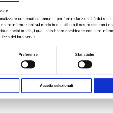
 di 5 discussioni su 5
agna Graecia
11
ookie
nalizzare contenuti ed annunci, per fornire funzionalità dei socia
cora in fase di elaborazione"
19
inoltre informazioni sul modo in cui utilizza il nostro sito con i 
icità e social media, i quali potrebbero combinarle con altre inform
sattivare la possibilità di download, ...
lizzo dei loro servizi.
19
19
Preferenze
Statistiche
E
3 
Accetta selezionati