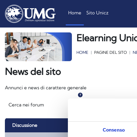
Vai al contenuto principale
Home
Sito Unicz
Elearning Uni
HOME
PAGINE DEL SITO
N
News del sito
Aggregazione dei criteri
Annunci e news di carattere generale
Cerca nei forum
Cerca nei forum
Discussione
Consenso
Stato