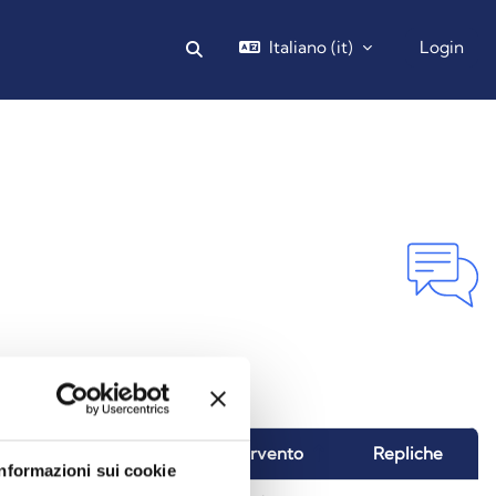
Italiano ‎(it)‎
Login
Attiva/disattiva input di ricerca
 da
Ultimo intervento
Repliche
Informazioni sui cookie
Azi