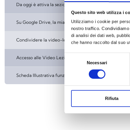
Elenco delle discussioni. Visualizzazione
Da oggi è attiva la sezione elearning dell'Università M
Questo sito web utilizza i c
Utilizziamo i cookie per perso
Su Google Drive, la mia registrazione risulta essere "An
nostro traffico. Condividiamo 
di analisi dei dati web, pubbl
Condividere la video-lezione in sola visualizzazione e di
che hanno raccolto dal suo uti
Selezione
Accesso alle Video Lezioni
Necessari
del
consenso
Scheda Illustrativa funzionamento Meet di Google
Rifiuta