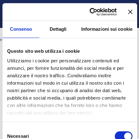
Vai al contenuto principale
Italiano ‎(it)‎
Ospite
Login
Attiva/disattiva input di ricerca
Pannello laterale
Consenso
Dettagli
Informazioni sui cookie
HOME
Questo sito web utilizza i cookie
Questo corso al momento non è disponibile agli studenti
Utilizziamo i cookie per personalizzare contenuti ed
annunci, per fornire funzionalità dei social media e per
Continua
analizzare il nostro traffico. Condividiamo inoltre
informazioni sul modo in cui utilizza il nostro sito con i
nostri partner che si occupano di analisi dei dati web,
pubblicità e social media, i quali potrebbero combinarle
Ospite (
Login
)
Ottieni l'app mobile
con altre informazioni che ha fornito loro o che hanno
© 2025 - Universita' degli Studi "Magna Græcia" di Catanzaro
-
raccolto dal suo utilizzo dei loro servizi.
Campus Universitario "Salvatore Venuta"
Viale Europa - Localitá Germaneto (88100) CATANZARO - Tel.
Selezione
+39 0961-3694001 (centralino)
Necessari
P.I. 02157060795 - C.F. 97026980793 -
Rettore:
Prof. Giovanni
del