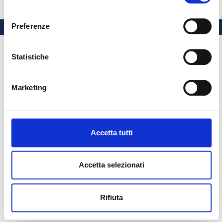
Cuda
consenso
Preferenze
Statistiche
Marketing
Accetta tutti
Accetta selezionati
Rifiuta