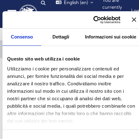
You are
English ‎(en)‎
Toggle search input
Skip to main content
currently
Lo
using
in
guest
Side panel
access
Consenso
Dettagli
Informazioni sui cookie
Open course index
Questo sito web utilizza i cookie
Utilizziamo i cookie per personalizzare contenuti ed
annunci, per fornire funzionalità dei social media e per
analizzare il nostro traffico. Condividiamo inoltre
CV_O_062 Hands-on proteomics
informazioni sul modo in cui utilizza il nostro sito con i
nostri partner che si occupano di analisi dei dati web,
Back to Course
pubblicità e social media, i quali potrebbero combinarle con
altre informazioni che ha fornito loro o che hanno raccolto
HOME
COURSES
DOTTORATI DI RICERCA
SCUOLA DI DOTTORATI DI RICERCA IN "SCIENZE E TECNOLOGIE DELLA VITA"
ONCOLOGIA MOLECOLARE E TRASLAZIONALE E TECNOLOGIE MEDICO-CHIRURGICHE INNOVATIVE (OM)
A.A. 2019 - 2020
CV_O_062 HANDS-ON PROTEOMICS 2019/20
MS AND PROTEOMICS BASICS
QUANTITATIVE PROTEOMICS II - TMT, 1 DICEMBRE (10:00-11:00)
dal suo utilizzo dei loro servizi.
Quantitative Proteomics II - TMT, 1
Selezione