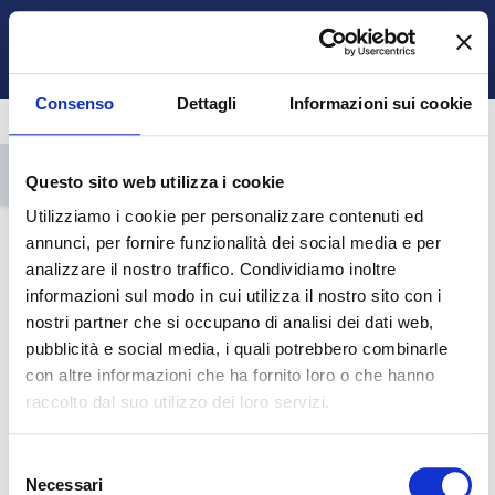
Vai al contenuto principale
Italiano ‎(it)‎
Ospite
Login
Attiva/disattiva input di ricerca
Pannello laterale
Consenso
Dettagli
Informazioni sui cookie
Apri indice del corso
Questo sito web utilizza i cookie
Utilizziamo i cookie per personalizzare contenuti ed
annunci, per fornire funzionalità dei social media e per
analizzare il nostro traffico. Condividiamo inoltre
informazioni sul modo in cui utilizza il nostro sito con i
nostri partner che si occupano di analisi dei dati web,
CV_O_062 Hands-on proteomics
pubblicità e social media, i quali potrebbero combinarle
Torna al corso
con altre informazioni che ha fornito loro o che hanno
raccolto dal suo utilizzo dei loro servizi.
HOME
CORSI
DOTTORATI DI RICERCA
SCUOLA DI DOTTORATI DI RICERCA IN "SCIENZE E TECNOLOGIE DELLA VITA"
ONCOLOGIA MOLECOLARE E TRASLAZIONALE E TECNOLOGIE MEDICO-CHIRURGICHE INNOVATIVE (OM)
A.A. 2019 - 2020
CV_O_062 HANDS-ON PROTEOMICS 2019/20
DATA ANALYSIS
MAXQUANT
Selezione
Necessari
MaxQuant
del