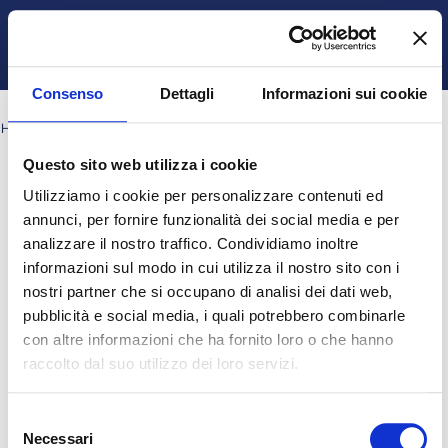
Vai al contenuto principale
Italiano ‎(it)‎
Ospite
Login
Attiva/disattiva input di ricerca
Pannello laterale
Consenso
Dettagli
Informazioni sui cookie
HOME
PAGINE DEL SITO
TAG
DISTRIBUZIONI
Questo sito web utilizza i cookie
Blocchi
Blocchi
Blocchi
Blocchi
Distribuzioni
Utilizziamo i cookie per personalizzare contenuti ed
Nessun risultato per "Distribuzioni"
annunci, per fornire funzionalità dei social media e per
analizzare il nostro traffico. Condividiamo inoltre
informazioni sul modo in cui utilizza il nostro sito con i
Ospite (
Login
)
nostri partner che si occupano di analisi dei dati web,
Ottieni l'app mobile
pubblicità e social media, i quali potrebbero combinarle
© 2025 - Universita' degli Studi "Magna Græcia" di Catanzaro
-
con altre informazioni che ha fornito loro o che hanno
Campus Universitario "Salvatore Venuta"
raccolto dal suo utilizzo dei loro servizi.
Viale Europa - Localitá Germaneto (88100) CATANZARO - Tel.
+39 0961-3694001 (centralino)
P.I. 02157060795 - C.F. 97026980793 -
Rettore:
Prof. Giovanni
Selezione
Cuda
Necessari
del