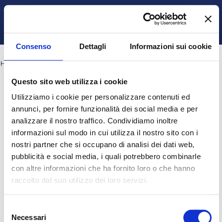
Vai al contenuto principale
Italiano ‎(it)‎
Ospite
Login
Attiva/disattiva input di ricerca
Pannello laterale
Consenso
Dettagli
Informazioni sui cookie
HOME
PAGINE DEL SITO
TAG
IRT
Questo sito web utilizza i cookie
Blocchi
Blocchi
Blocchi
Blocchi
IRT
Utilizziamo i cookie per personalizzare contenuti ed
annunci, per fornire funzionalità dei social media e per
Tag correlati:
Rasch
Nessun risultato per "IRT"
analizzare il nostro traffico. Condividiamo inoltre
informazioni sul modo in cui utilizza il nostro sito con i
nostri partner che si occupano di analisi dei dati web,
Ospite (
Login
)
pubblicità e social media, i quali potrebbero combinarle
Ottieni l'app mobile
con altre informazioni che ha fornito loro o che hanno
© 2025 - Universita' degli Studi "Magna Græcia" di Catanzaro
-
raccolto dal suo utilizzo dei loro servizi.
Campus Universitario "Salvatore Venuta"
Viale Europa - Localitá Germaneto (88100) CATANZARO - Tel.
+39 0961-3694001 (centralino)
Selezione
P.I. 02157060795 - C.F. 97026980793 -
Rettore:
Prof. Giovanni
Necessari
del