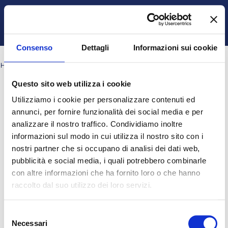
Vai al contenuto principale
Italiano ‎(it)‎
Ospite
Login
Attiva/disattiva input di ricerca
Pannello laterale
Consenso
Dettagli
Informazioni sui cookie
HOME
PAGINE DEL SITO
TAG
REGRESSIONE LOGISTICA
Questo sito web utilizza i cookie
Blocchi
Blocchi
Blocchi
Blocchi
Regressione Logistica
Utilizziamo i cookie per personalizzare contenuti ed
Nessun risultato per "Regressione Logistica"
annunci, per fornire funzionalità dei social media e per
analizzare il nostro traffico. Condividiamo inoltre
informazioni sul modo in cui utilizza il nostro sito con i
Ospite (
Login
)
nostri partner che si occupano di analisi dei dati web,
Ottieni l'app mobile
pubblicità e social media, i quali potrebbero combinarle
© 2025 - Universita' degli Studi "Magna Græcia" di Catanzaro
-
con altre informazioni che ha fornito loro o che hanno
Campus Universitario "Salvatore Venuta"
raccolto dal suo utilizzo dei loro servizi.
Viale Europa - Localitá Germaneto (88100) CATANZARO - Tel.
+39 0961-3694001 (centralino)
P.I. 02157060795 - C.F. 97026980793 -
Rettore:
Prof. Giovanni
Selezione
Cuda
Necessari
del