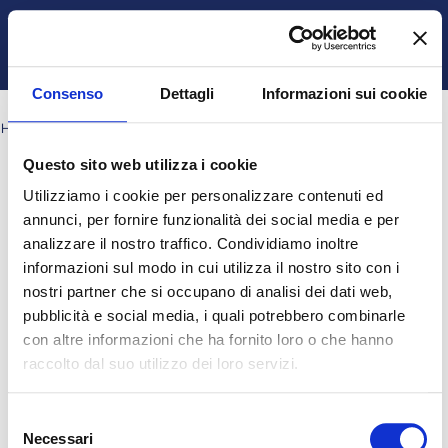
Vai al contenuto principale
Italiano ‎(it)‎
Ospite
Login
Attiva/disattiva input di ricerca
Pannello laterale
Consenso
Dettagli
Informazioni sui cookie
HOME
PAGINE DEL SITO
TAG
CH10_Q10
Questo sito web utilizza i cookie
Blocchi
Blocchi
Blocchi
Blocchi
ch10_q10
Utilizziamo i cookie per personalizzare contenuti ed
Nessun risultato per "ch10_q10"
annunci, per fornire funzionalità dei social media e per
analizzare il nostro traffico. Condividiamo inoltre
informazioni sul modo in cui utilizza il nostro sito con i
Ospite (
Login
)
nostri partner che si occupano di analisi dei dati web,
Ottieni l'app mobile
pubblicità e social media, i quali potrebbero combinarle
© 2025 - Universita' degli Studi "Magna Græcia" di Catanzaro
-
con altre informazioni che ha fornito loro o che hanno
Campus Universitario "Salvatore Venuta"
raccolto dal suo utilizzo dei loro servizi.
Viale Europa - Localitá Germaneto (88100) CATANZARO - Tel.
+39 0961-3694001 (centralino)
P.I. 02157060795 - C.F. 97026980793 -
Rettore:
Prof. Giovanni
Selezione
Cuda
Necessari
del