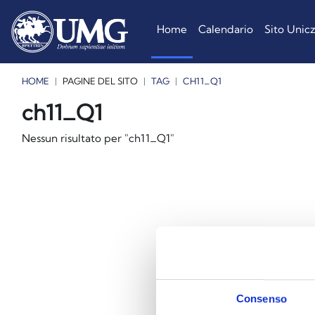
Vai al contenuto principale
Home
Calendario
Sito Unic
HOME
PAGINE DEL SITO
TAG
CH11_Q1
Blocchi
Blocchi
Blocchi
ch11_Q1
Nessun risultato per "ch11_Q1"
Consenso