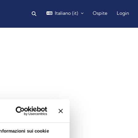
Italiano ‎(it)‎
Ospite
Login
Attiva/disattiva input di ricerca
Blocchi
Informazioni sui cookie