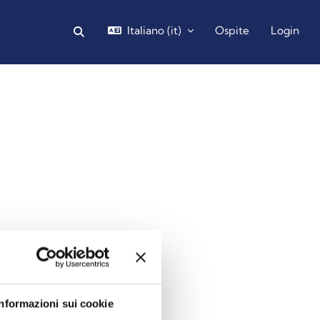
Italiano ‎(it)‎
Ospite
Login
Attiva/disattiva input di ricerca
Blocchi
Informazioni sui cookie