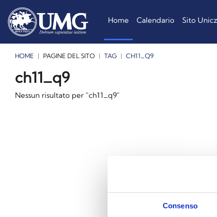
Vai al contenuto principale
Home
Calendario
Sito Unic
HOME
PAGINE DEL SITO
TAG
CH11_Q9
Blocchi
Blocchi
Blocchi
ch11_q9
Nessun risultato per "ch11_q9"
Consenso