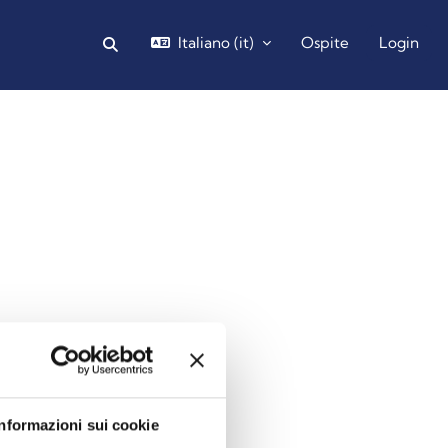
Italiano ‎(it)‎
Ospite
Login
Attiva/disattiva input di ricerca
Blocchi
Informazioni sui cookie