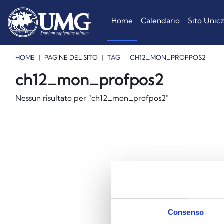
Vai al contenuto principale
Home
Calendario
Sito Unic
HOME
PAGINE DEL SITO
TAG
CH12_MON_PROFPOS2
Blocchi
Blocchi
Blocchi
ch12_mon_profpos2
Nessun risultato per "ch12_mon_profpos2"
Consenso