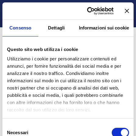
Vai al contenuto principale
Ospite
Login
Italiano ‎(it)‎
Attiva/disattiva input di ricerca
Pannello laterale
Consenso
Dettagli
Informazioni sui cookie
HOME
PAGINE DEL SITO
TAG
CH1_Q19
Questo sito web utilizza i cookie
Elearning Unicz
Blocchi 1
Blocchi 2
Blocchi 3
Blocchi 4
ch1_q19
Utilizziamo i cookie per personalizzare contenuti ed
Nessun risultato per "ch1_q19"
annunci, per fornire funzionalità dei social media e per
analizzare il nostro traffico. Condividiamo inoltre
informazioni sul modo in cui utilizza il nostro sito con i
Ospite (
Login
)
nostri partner che si occupano di analisi dei dati web,
Ottieni l'app mobile
pubblicità e social media, i quali potrebbero combinarle
© 2025 - Universita' degli Studi "Magna Græcia" di Catanzaro
-
con altre informazioni che ha fornito loro o che hanno
Campus Universitario "Salvatore Venuta"
raccolto dal suo utilizzo dei loro servizi.
Viale Europa - Localitá Germaneto (88100) CATANZARO - Tel.
+39 0961-3694001 (centralino)
P.I. 02157060795 - C.F. 97026980793 -
Rettore:
Prof. Giovanni
Selezione
Cuda
Necessari
del