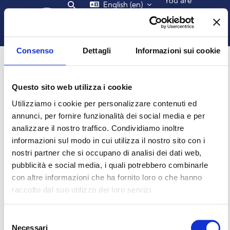
You are
English ‎(en)‎
Skip to main content
currently
Toggle search input
Log
using
in
guest
Side panel
access
Consenso
Dettagli
Informazioni sui cookie
HOME
SITE PAGES
TAGS
CH2_Q8
Questo sito web utilizza i cookie
Elearning Unicz
Blocks 1
Blocks 2
Blocks 3
Blocks 4
ch2_q8
Utilizziamo i cookie per personalizzare contenuti ed
No results for "ch2_q8"
annunci, per fornire funzionalità dei social media e per
analizzare il nostro traffico. Condividiamo inoltre
informazioni sul modo in cui utilizza il nostro sito con i
You are currently using guest access (
Log in
)
nostri partner che si occupano di analisi dei dati web,
Get the mobile app
pubblicità e social media, i quali potrebbero combinarle
© 2025 - Universita' degli Studi "Magna Græcia" di Catanzaro
-
con altre informazioni che ha fornito loro o che hanno
Campus Universitario "Salvatore Venuta"
Viale Europa - Localitá Germaneto (88100) CATANZARO - Tel.
raccolto dal suo utilizzo dei loro servizi.
+39 0961-3694001 (centralino)
P.I. 02157060795 - C.F. 97026980793 -
Rettore:
Prof. Giovanni
Selezione
Cuda
Necessari
del