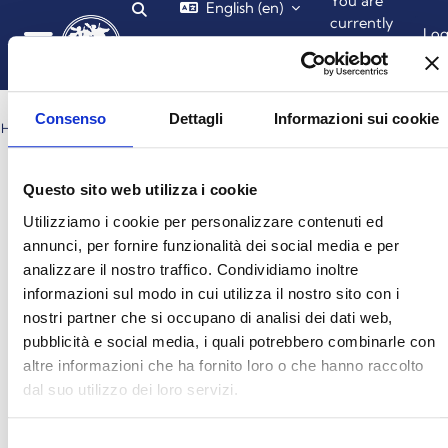
You are
English ‎(en)‎
Toggle search input
Skip to main content
currently
Lo
using
in
guest
Side panel
access
Consenso
Dettagli
Informazioni sui cookie
HOME
SITE PAGES
TAGS
CH4_ELASCAL3
Blocks
Blocks
Blocks
Blocks
ch4_elascal3
Questo sito web utilizza i cookie
No results for "ch4_elascal3"
Utilizziamo i cookie per personalizzare contenuti ed
annunci, per fornire funzionalità dei social media e per
analizzare il nostro traffico. Condividiamo inoltre
You are currently using guest access (
Log in
)
informazioni sul modo in cui utilizza il nostro sito con i
Get the mobile app
nostri partner che si occupano di analisi dei dati web,
© 2025 - Universita' degli Studi "Magna Græcia" di Catanzaro
-
pubblicità e social media, i quali potrebbero combinarle con
Campus Universitario "Salvatore Venuta"
altre informazioni che ha fornito loro o che hanno raccolto
Viale Europa - Localitá Germaneto (88100) CATANZARO - Tel.
+39 0961-3694001 (centralino)
dal suo utilizzo dei loro servizi.
P.I. 02157060795 - C.F. 97026980793 -
Rettore:
Prof. Giovanni
Cuda
Selezione