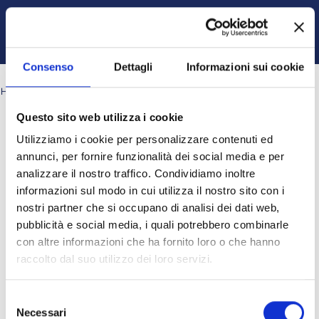
Vai al contenuto principale
Italiano ‎(it)‎
Ospite
Login
Attiva/disattiva input di ricerca
Pannello laterale
Consenso
Dettagli
Informazioni sui cookie
HOME
PAGINE DEL SITO
TAG
CH9_FIG_PTTO_TOT1
Questo sito web utilizza i cookie
Blocchi
Blocchi
Blocchi
Blocchi
ch9_fig_ptto_tot1
Utilizziamo i cookie per personalizzare contenuti ed
Nessun risultato per "ch9_fig_ptto_tot1"
annunci, per fornire funzionalità dei social media e per
analizzare il nostro traffico. Condividiamo inoltre
informazioni sul modo in cui utilizza il nostro sito con i
Ospite (
Login
)
nostri partner che si occupano di analisi dei dati web,
Ottieni l'app mobile
pubblicità e social media, i quali potrebbero combinarle
© 2025 - Universita' degli Studi "Magna Græcia" di Catanzaro
-
con altre informazioni che ha fornito loro o che hanno
Campus Universitario "Salvatore Venuta"
raccolto dal suo utilizzo dei loro servizi.
Viale Europa - Localitá Germaneto (88100) CATANZARO - Tel.
+39 0961-3694001 (centralino)
P.I. 02157060795 - C.F. 97026980793 -
Rettore:
Prof. Giovanni
Selezione
Cuda
Necessari
del