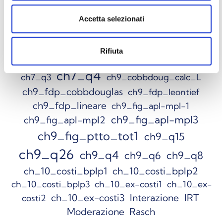
ch4_q16
ch4_q3
ch4_q4
ch5_q17
ch5_q24
Accetta selezionati
ch5_q24mod
ch5_q24mod2
ch5_q25
ch6_Q2
Rifiuta
ch5_q4
ch5_q26
ch6_q1
ch7_q4
ch7_q3
ch9_cobbdoug_calc_L
ch9_fdp_cobbdouglas
ch9_fdp_leontief
ch9_fdp_lineare
ch9_fig_apl-mpl-1
ch9_fig_apl-mpl3
ch9_fig_apl-mpl2
ch9_fig_ptto_tot1
ch9_q15
ch9_q26
ch9_q4
ch9_q6
ch9_q8
ch_10_costi_bplp1
ch_10_costi_bplp2
ch_10_costi_bplp3
ch_10_ex-costi1
ch_10_ex-
ch_10_ex-costi3
Interazione
IRT
costi2
Moderazione
Rasch