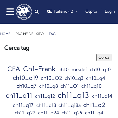
Vai al contenuto principale
Italiano ‎(it)‎
Ospite
Login
Attiva/disattiva input di ricerca
Pannello laterale
HOME
PAGINE DEL SITO
TAG
Blocchi
Blocchi
Blocchi
Blocchi
Cerca tag
Cerca tag
Ch1-Frank
CFA
ch10_mrsdef
ch10_q10
ch10_q19
ch10_Q2
ch10_q3
ch10_q4
ch10_q7
ch10_q8
ch11_Q1
ch11_q10
ch11_q13
ch11_q11
ch11_q12
ch11_q14
ch11_q2
ch11_q17
ch11_q18
ch11_q18a
ch11_q22
ch11_q24
ch11_q29
ch11_q4