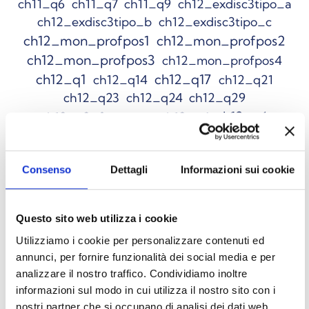
ch11_q6
ch11_q7
ch11_q9
ch12_exdisc3tipo_a
ch12_exdisc3tipo_b
ch12_exdisc3tipo_c
ch12_mon_profpos1
ch12_mon_profpos2
ch12_mon_profpos3
ch12_mon_profpos4
ch12_q1
ch12_q17
ch12_q14
ch12_q21
ch12_q23
ch12_q24
ch12_q29
ch12_q6
ch12_q2_figmonop
ch12_q4
ch12_q9
ch1_q11
ch1_q10
Ch1_Q12
ch1_q13
ch1_q16
ch1_q15
ch1_q17
ch1_q18
ch1_q19
Consenso
Dettagli
Informazioni sui cookie
ch1_q26
ch1_q5
ch1_q6
ch1_q7mod
Ch2-F
ch1_q9
ch2_eqDS
ch1_q8mod
Questo sito web utilizza i cookie
ch2_eqds2
ch2_eqds3
ch2_eqds4
ch2_q12
Utilizziamo i cookie per personalizzare contenuti ed
ch2_q15
ch2_q2
ch2_q21tassa
annunci, per fornire funzionalità dei social media e per
ch2_q4
analizzare il nostro traffico. Condividiamo inoltre
ch2_q21tassa2
ch2_q22
ch2_q27
informazioni sul modo in cui utilizza il nostro sito con i
ch2_q8
ch2_q9
ch2_q6
ch2_q5
nostri partner che si occupano di analisi dei dati web,