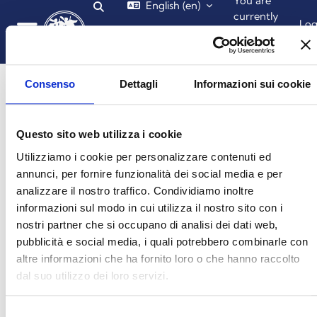
You are
English ‎(en)‎
Toggle search input
Skip to main content
currently
Lo
using
in
guest
Side panel
access
Consenso
Dettagli
Informazioni sui cookie
Questo sito web utilizza i cookie
Login required
Utilizziamo i cookie per personalizzare contenuti ed
annunci, per fornire funzionalità dei social media e per
Guests cannot access user profiles. Log in with a full
analizzare il nostro traffico. Condividiamo inoltre
user account to continue.
informazioni sul modo in cui utilizza il nostro sito con i
nostri partner che si occupano di analisi dei dati web,
pubblicità e social media, i quali potrebbero combinarle con
Cancel
Continue
altre informazioni che ha fornito loro o che hanno raccolto
dal suo utilizzo dei loro servizi.
Selezione