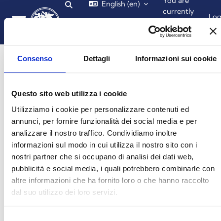
You are
English ‎(en)‎
Toggle search input
Skip to main content
currently
Lo
using
in
guest
Side panel
access
Consenso
Dettagli
Informazioni sui cookie
Questo sito web utilizza i cookie
Login required
Utilizziamo i cookie per personalizzare contenuti ed
annunci, per fornire funzionalità dei social media e per
Guests cannot access user profiles. Log in with a full
analizzare il nostro traffico. Condividiamo inoltre
user account to continue.
informazioni sul modo in cui utilizza il nostro sito con i
nostri partner che si occupano di analisi dei dati web,
pubblicità e social media, i quali potrebbero combinarle con
Cancel
Continue
altre informazioni che ha fornito loro o che hanno raccolto
dal suo utilizzo dei loro servizi.
Selezione