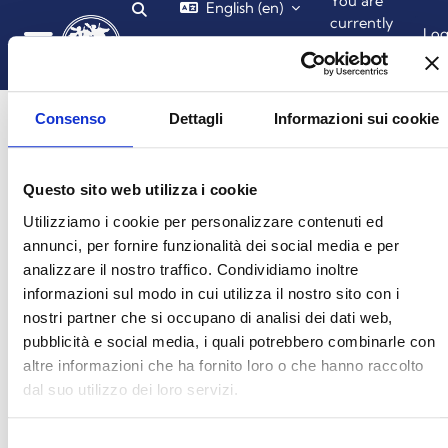
You are
English ‎(en)‎
Toggle search input
Skip to main content
currently
Lo
using
in
guest
Side panel
access
Consenso
Dettagli
Informazioni sui cookie
Questo sito web utilizza i cookie
Login required
Utilizziamo i cookie per personalizzare contenuti ed
annunci, per fornire funzionalità dei social media e per
Guests cannot access user profiles. Log in with a full
analizzare il nostro traffico. Condividiamo inoltre
user account to continue.
informazioni sul modo in cui utilizza il nostro sito con i
nostri partner che si occupano di analisi dei dati web,
pubblicità e social media, i quali potrebbero combinarle con
Cancel
Continue
altre informazioni che ha fornito loro o che hanno raccolto
dal suo utilizzo dei loro servizi.
Selezione