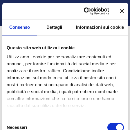
Vai al contenuto principale
Italiano ‎(it)‎
Ospite
Login
Attiva/disattiva input di ricerca
Pannello laterale
Consenso
Dettagli
Informazioni sui cookie
Questo sito web utilizza i cookie
Autenticazione obbligatoria
Utilizziamo i cookie per personalizzare contenuti ed
annunci, per fornire funzionalità dei social media e per
analizzare il nostro traffico. Condividiamo inoltre
Gli ospiti non possono visualizzare i profili degli utenti.
informazioni sul modo in cui utilizza il nostro sito con i
Per proseguire è necessario autenticarsi.
nostri partner che si occupano di analisi dei dati web,
pubblicità e social media, i quali potrebbero combinarle
con altre informazioni che ha fornito loro o che hanno
Annulla
Continua
raccolto dal suo utilizzo dei loro servizi.
Selezione
Necessari
del